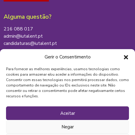
Alguma questão?
216 088 017
admin@iutalent.pt
candidaturas@iutalent.pt
Onde estamos
Gerir o Consentimento
Lisboa
Para fornecer as melhores experiências, usamos tecnologias como
cookies para armazenar e/ou aceder a informações do dispositivo.
Vila Nova de Famalicão
Consentir com essas tecnologias nos permitirá processar dados, como
Santa Maria da Feira
comportamento de navegação ou IDs exclusivos neste site. Não
consentir ou retirar o consentimento pode afetar negativamante certos
recursos e funções.
Aceitar
Negar
Copyright © 2025 Iutalent