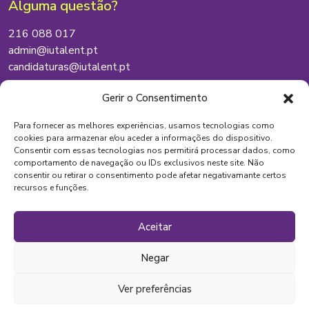
Alguma questão?
216 088 017
admin@iutalent.pt
candidaturas@iutalent.pt
Onde estamos
Gerir o Consentimento
Lisboa
Para fornecer as melhores experiências, usamos tecnologias como
cookies para armazenar e/ou aceder a informações do dispositivo.
Vila Nova de Famalicão
Consentir com essas tecnologias nos permitirá processar dados, como
Santa Maria da Feira
comportamento de navegação ou IDs exclusivos neste site. Não
consentir ou retirar o consentimento pode afetar negativamante certos
recursos e funções.
Aceitar
Negar
Copyright © 2025 Iutalent
Desenvolvido por Wincode
Ver preferências